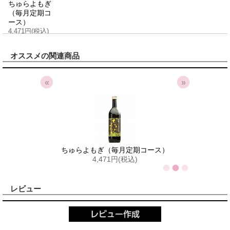
ちゅらよもぎ
（毎月定期コ
ース）
4,471円(税込)
オススメの関連商品
«
»
）
ちゅらよもぎ（毎月定期コース）
4,471円(税込)
レビュー