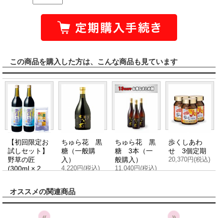
この商品を購入した方は、こんな商品も見ています
【初回限定お
ちゅら花 黒
ちゅら花 黒
歩くしあわ
試しセット】
糖（一般購
糖 3本（一
せ 3個定期
野草の匠
入）
般購入）
20,370円(税込)
(300ml × 2
4,220円(税込)
11,040円(税込)
本)+さんぴん
茶(6g × 8パッ
オススメの関連商品
ク)
2,980円(税込)
«
»