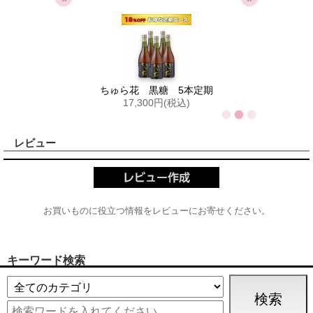
期
ちゅら花 黒糖 5本定期
17,300円(税込)
レビュー
お買いものに役立つ情報をレビューにお寄せください。
キーワード検索