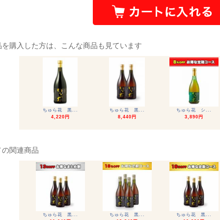
品を購入した方は、こんな商品も見ています
ちゅら花 黒...
ちゅら花 黒...
ちゅら花 シ...
4,220円
8,440円
3,890円
メの関連商品
ちゅら花 黒...
ちゅら花 黒...
ちゅら花 黒...