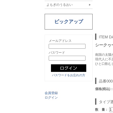
よもぎのうるおい
ピックアップ
ITEM D
メールアドレス
シークヮ
パスワード
南国の太陽
現代人に不
ひと口飲む
パスワードをお忘れの方
品番00
価格(税込)
会員登録
ログイン
タイプ
数 量：